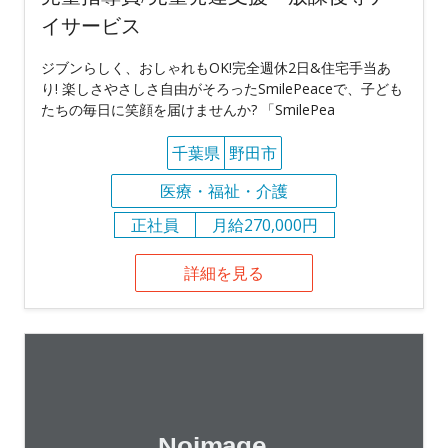
イサービス
ジブンらしく、おしゃれもOK!完全週休2日&住宅手当あ
り! 楽しさやさしさ自由がそろったSmilePeaceで、子ども
たちの毎日に笑顔を届けませんか? 「SmilePea
千葉県
野田市
医療・福祉・介護
正社員
月給270,000円
詳細を見る