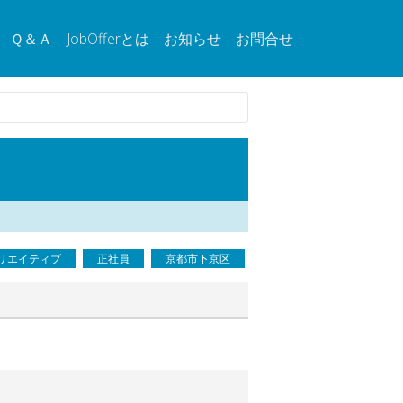
Ｑ＆Ａ
JobOfferとは
お知らせ
お問合せ
リエイティブ
正社員
京都市下京区