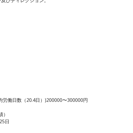
ン及びディレクション。
日数（20.4日）)200000〜300000円
績）
25日