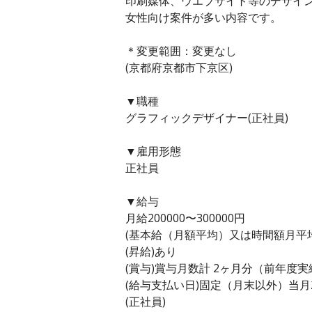
印刷媒体、ウエブサイト等のデザイ
女性向け案件が多い内容です。
＊変更範囲：変更なし
(京都府京都市下京区)
▼職種
グラフィックデザイナー(正社員)
▼雇用形態
正社員
▼給与
月給200000〜300000円
(基本給（月額平均）又は時間額月平均労働
(昇給)あり
(賞与)賞与月数計 2ヶ月分（前年度実
(給与支払い日)固定（月末以外）当月
(正社員)