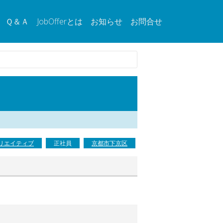
Ｑ＆Ａ
JobOfferとは
お知らせ
お問合せ
リエイティブ
正社員
京都市下京区