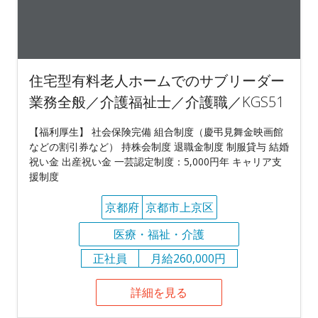
住宅型有料老人ホームでのサブリーダー
業務全般／介護福祉士／介護職／KGS51
【福利厚生】 社会保険完備 組合制度（慶弔見舞金映画館
などの割引券など） 持株会制度 退職金制度 制服貸与 結婚
祝い金 出産祝い金 一芸認定制度：5,000円年 キャリア支
援制度
京都府
京都市上京区
医療・福祉・介護
正社員
月給260,000円
詳細を見る