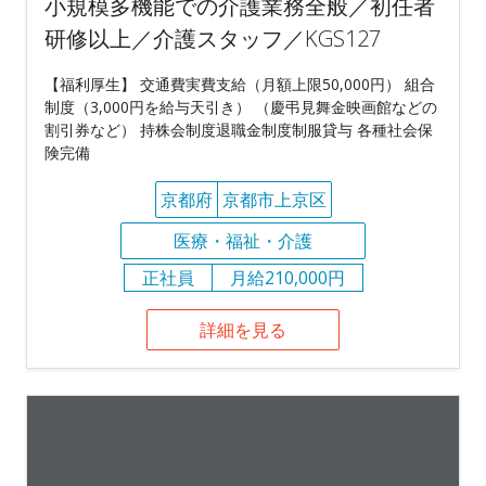
小規模多機能での介護業務全般／初任者
研修以上／介護スタッフ／KGS127
【福利厚生】 交通費実費支給（月額上限50,000円） 組合
制度（3,000円を給与天引き） （慶弔見舞金映画館などの
割引券など） 持株会制度退職金制度制服貸与 各種社会保
険完備
京都府
京都市上京区
医療・福祉・介護
正社員
月給210,000円
詳細を見る