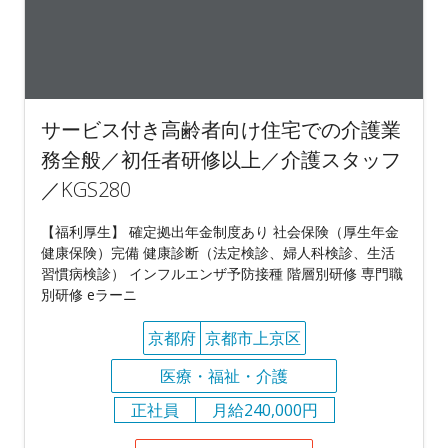
サービス付き高齢者向け住宅での介護業
務全般／初任者研修以上／介護スタッフ
／KGS280
【福利厚生】 確定拠出年金制度あり 社会保険（厚生年金
健康保険）完備 健康診断（法定検診、婦人科検診、生活
習慣病検診） インフルエンザ予防接種 階層別研修 専門職
別研修 eラーニ
京都府
京都市上京区
医療・福祉・介護
正社員
月給240,000円