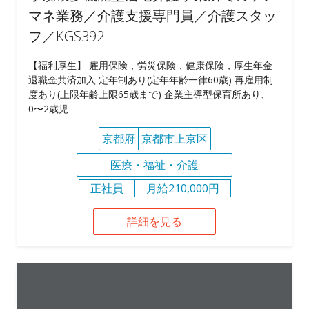
マネ業務／介護支援専門員／介護スタッ
フ／KGS392
【福利厚生】 雇用保険，労災保険，健康保険，厚生年金
退職金共済加入 定年制あり(定年年齢一律60歳) 再雇用制
度あり(上限年齢上限65歳まで) 企業主導型保育所あり、
0〜2歳児
京都府
京都市上京区
医療・福祉・介護
正社員
月給210,000円
詳細を見る