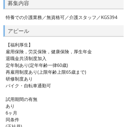
募集内容
特養での介護業務／無資格可／介護スタッフ／KGS394
アピール
【福利厚生】
雇用保険，労災保険，健康保険，厚生年金
退職金共済制度加入
定年制あり(定年年齢一律60歳)
再雇用制度あり(上限年齢上限65歳まで)
研修制度あり
バイク・自転車通勤可
試用期間の有無
あり
6ヶ月
同条件
(正社員)