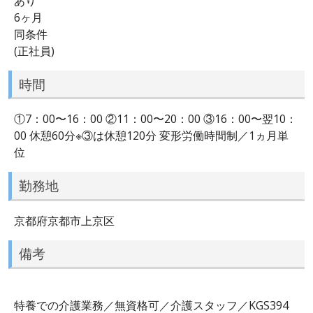
あり
6ヶ月
同条件
(正社員)
時間
①7：00〜16：00 ②11：00〜20：00 ③16：00〜翌10：
00 休憩60分※③は休憩120分 変形労働時間制／1ヵ月単
位
勤務地
京都府京都市上京区
備考
特養での介護業務／無資格可／介護スタッフ／KGS394