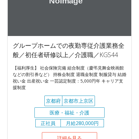
グループホームでの夜勤専従介護業務全
般／初任者研修以上／介護職／KGS44
【福利厚生】 社会保険完備 組合制度（慶弔見舞金映画館
などの割引券など） 持株会制度 退職金制度 制服貸与 結婚
祝い金 出産祝い金 一芸認定制度：5,000円年 キャリア支
援制度
京都府
京都市上京区
医療・福祉・介護
正社員
月給280,000円
詳細を見る