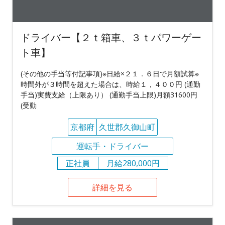
ドライバー【２ｔ箱車、３ｔパワーゲー
ト車】
(その他の手当等付記事項)※日給×２１．６日で月額試算※
時間外が３時間を超えた場合は、時給１，４００円 (通勤
手当)実費支給（上限あり） (通勤手当上限)月額31600円
(受動
京都府
久世郡久御山町
運転手・ドライバー
正社員
月給280,000円
詳細を見る