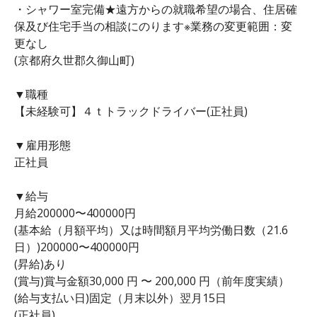
・シャワー室完備★遠方からの就職希望の場合、住居確
保及び住宅手当の相談にのります※業務の変更範囲：変
更なし
(京都府久世郡久御山町)
▼職種
【未経験可】４ｔトラックドライバー(正社員)
▼雇用形態
正社員
▼給与
月給200000〜400000円
(基本給（月額平均）又は時間額月平均労働日数（21.6
日）)200000〜400000円
(昇給)あり
(賞与)賞与金額30,000 円 〜 200,000 円（前年度実績）
(給与支払い日)固定（月末以外）翌月15日
(正社員)