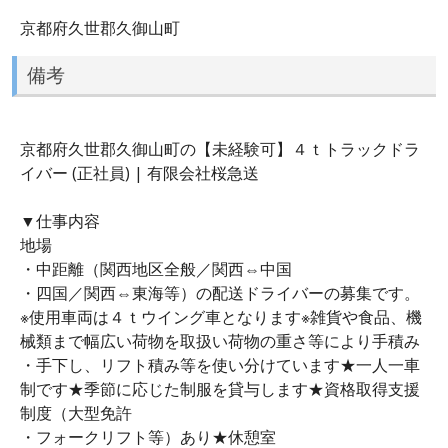
京都府久世郡久御山町
備考
京都府久世郡久御山町の【未経験可】４ｔトラックドラ
イバー (正社員) | 有限会社桜急送
▼仕事内容
地場
・中距離（関西地区全般／関西⇔中国
・四国／関西⇔東海等）の配送ドライバーの募集です。
※使用車両は４ｔウイング車となります※雑貨や食品、機
械類まで幅広い荷物を取扱い荷物の重さ等により手積み
・手下し、リフト積み等を使い分けています★一人一車
制です★季節に応じた制服を貸与します★資格取得支援
制度（大型免許
・フォークリフト等）あり★休憩室