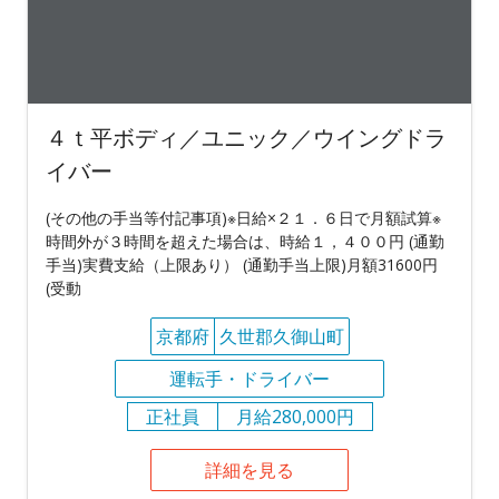
４ｔ平ボディ／ユニック／ウイングドラ
イバー
(その他の手当等付記事項)※日給×２１．６日で月額試算※
時間外が３時間を超えた場合は、時給１，４００円 (通勤
手当)実費支給（上限あり） (通勤手当上限)月額31600円
(受動
京都府
久世郡久御山町
運転手・ドライバー
正社員
月給280,000円
詳細を見る