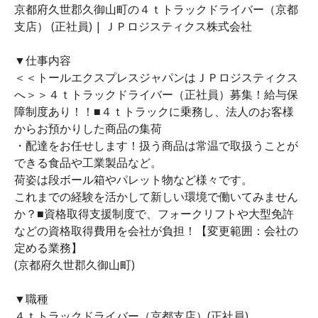
京都府久世郡久御山町の４ｔトラックドライバー（京都
支店） (正社員) | ＪＰロジスティクス株式会社
▼仕事内容
＜＜トールエクスプレスジャパンはＪＰロジスティクス
へ＞＞４ｔトラックドライバー（正社員）募集！給与保
障制度あり！！■４ｔトラックに乗務し、法人のお客様
からお預かりした商品の集荷
・配達をお任せします！扱う商品は常温で取扱うことが
できる食品や工業製品など。
荷姿は段ボール箱やパレット物など様々です。
これまでの経験を活かして新しい環境で働いてみません
か？■資格取得支援制度で、フォークリフトや大型免許
などの資格取得費用を会社が負担！【変更範囲：会社の
定める業務】
(京都府久世郡久御山町)
▼職種
４ｔトラックドライバー（京都支店）(正社員)