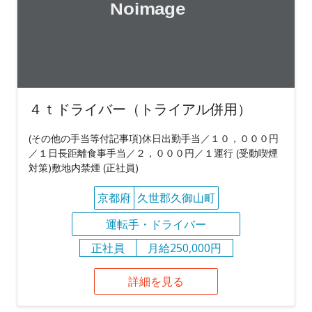
４ｔドライバー（トライアル併用）
(その他の手当等付記事項)休日出勤手当／１０，０００円
／１日長距離食事手当／２，０００円／１運行 (受動喫煙
対策)敷地内禁煙 (正社員)
京都府
久世郡久御山町
運転手・ドライバー
正社員
月給250,000円
詳細を見る