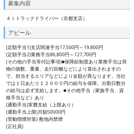
募集内容
４ｔトラックドライバー（京都支店）
アピール
(定額手当1)支店関連手当17,500円～19,800円
(定額手当2)業務手当86,800円～127,700円
(その他の手当等付記事項)■保障給制度あり業務手当は荷
物の個数、重量、走行距離などにより算出されますの
で、担当するエリアなどにより金額が異なります。当社
では１日あたり１２０００円の給与を保障。出勤日数分
の給与は必ず支給します。■その他手当（家族手当、資
格手当など）あり
(通勤手当)実費支給（上限あり）
(通勤手当上限)月額50000円
(受動喫煙対策) 敷地内禁煙
(正社員)