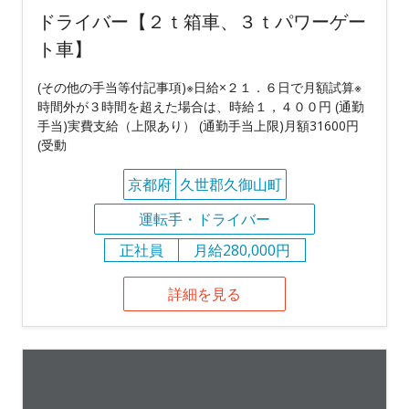
ドライバー【２ｔ箱車、３ｔパワーゲー
ト車】
(その他の手当等付記事項)※日給×２１．６日で月額試算※
時間外が３時間を超えた場合は、時給１，４００円 (通勤
手当)実費支給（上限あり） (通勤手当上限)月額31600円
(受動
京都府
久世郡久御山町
運転手・ドライバー
正社員
月給280,000円
詳細を見る