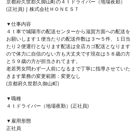
京都府久世郡久御山町の４ｔドライバー（地場夜勤）
(正社員) | 株式会社ＨＯＮＥＳＴ
▼仕事内容
４ｔ車で城陽市の配送センターから滋賀方面への配送を
お願いします１便当たりの配送件数は３〜５件、１日当
たり２便運行となります配送は全店カゴ配送となります
ので体力に自信のない方も大丈夫です現在は５８歳の方
と５９歳の方が担当されてます。
老若男女問わず一人前になるまで丁寧に指導させていた
きます業務の変更範囲：変更なし
(京都府久世郡久御山町)
▼職種
４ｔドライバー（地場夜勤）(正社員)
▼雇用形態
正社員