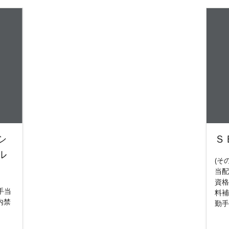
シ
Ｓ
ル
(そ
当配
資格
手当
料補
内禁
勤手