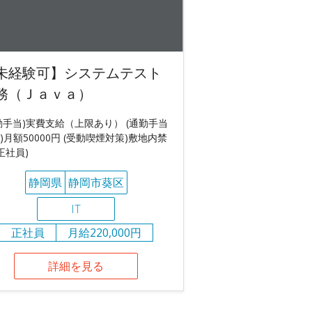
未経験可】システムテスト
務（Ｊａｖａ）
勤手当)実費支給（上限あり） (通勤手当
)月額50000円 (受動喫煙対策)敷地内禁
(正社員)
静岡県
静岡市葵区
IT
正社員
月給220,000円
詳細を見る