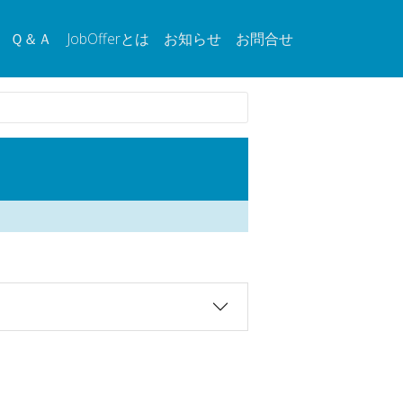
Ｑ＆Ａ
JobOfferとは
お知らせ
お問合せ