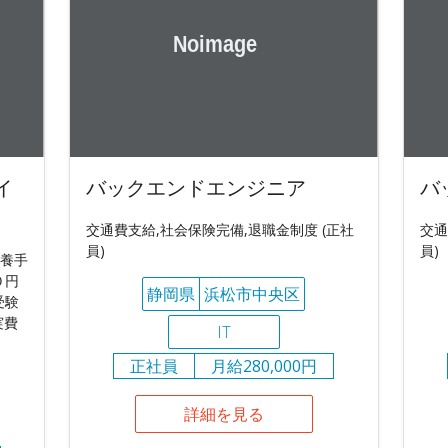
イ
バックエンドエンジニア
バ
交通費支給,社会保険完備,退職金制度 (正社
交通
員)
員)
扶養手
０円
静岡県
浜松市中央区
受験
実費
IT
正社員
月給280,000円
詳細を見る