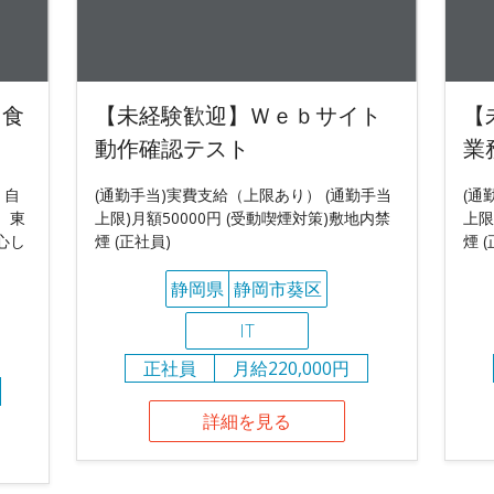
ド食
【未経験歓迎】Ｗｅｂサイト
【
動作確認テスト
業
 自
(通勤手当)実費支給（上限あり） (通勤手当
(通
 東
上限)月額50000円 (受動喫煙対策)敷地内禁
上限
心し
煙 (正社員)
煙 
静岡県
静岡市葵区
IT
正社員
月給220,000円
詳細を見る