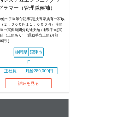
グラマー（管理職候補）
の他の手当等付記事項)扶養家族有⇒家族
（２，０００円１１，０００円）時間
当⇒実働時間分別途支給 (通勤手当)実
給（上限あり） (通勤手当上限)月額
00円 (
静岡県
沼津市
IT
正社員
月給280,000円
詳細を見る