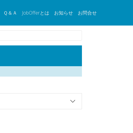
Ｑ＆Ａ
JobOfferとは
お知らせ
お問合せ