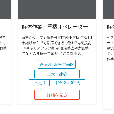
解体作業・重機オペレーター
解
援で
資格がなくても応募可能!年齢不問!定年なし!
≪ス
サポ
未経験からでも活躍できる! 資格取得支援あ
ート
種手
り!キャリアアップ実現! 住宅手当や家族手
県浜
当などの各種手当充実! 普通自動車免
す。
作業
静岡県
浜松市南区
土木・建築
正社員
月給184,000円
詳細を見る