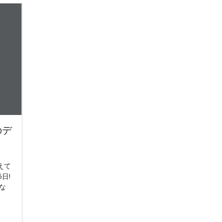
のデ
えて
日!
な