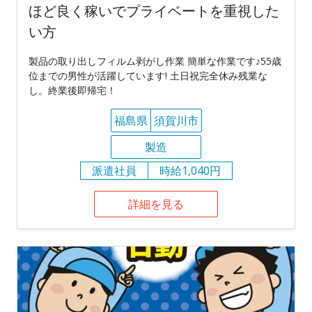
ほど良く稼いでプライベートを重視した
い方
製品の取り出しフィルム剥がし作業 簡単な作業です♪55歳
位までの男性が活躍しています! 土日祝完全休み残業な
し。終業後即帰宅！
福島県
須賀川市
製造
派遣社員
時給1,040円
詳細を見る