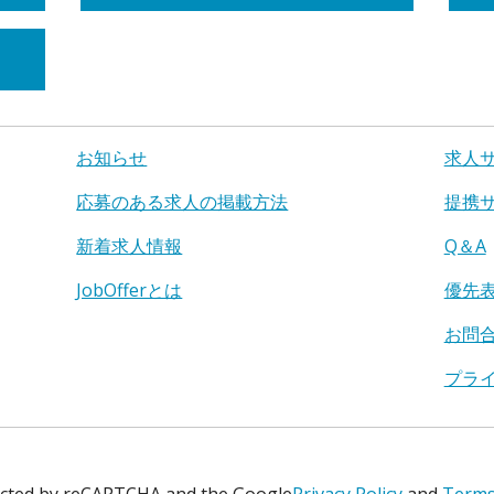
お知らせ
求人
応募のある求人の掲載方法
提携
新着求人情報
Q＆A
JobOfferとは
優先
お問
プラ
tected by reCAPTCHA and the Google
Privacy Policy
and
Terms 