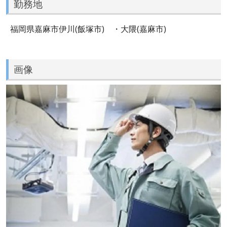
勤務地
福岡県嘉麻市伊川(飯塚市) ・大隈(嘉麻市)
画像