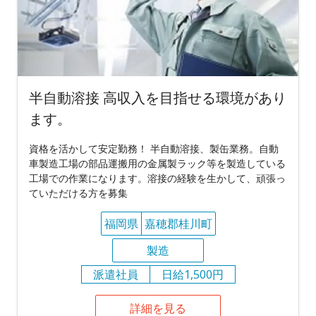
半自動溶接 高収入を目指せる環境があり
ます。
資格を活かして安定勤務！ 半自動溶接、製缶業務。自動
車製造工場の部品運搬用の金属製ラック等を製造している
工場での作業になります。溶接の経験を生かして、頑張っ
ていただける方を募集
福岡県
嘉穂郡桂川町
製造
派遣社員
日給1,500円
詳細を見る