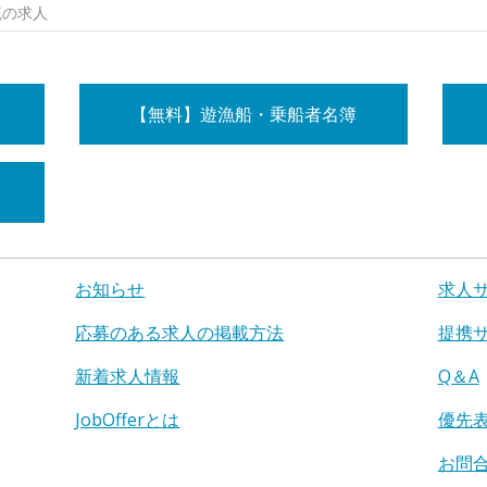
流の求人
【無料】遊漁船・乗船者名簿
お知らせ
求人
応募のある求人の掲載方法
提携
新着求人情報
Q＆A
JobOfferとは
優先
お問