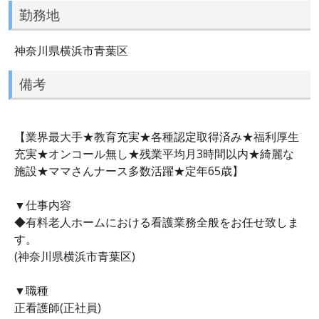
勤務地
神奈川県横浜市青葉区
備考
【業界最大手★教育充実★各種認定取得済み★福利厚生
充実★オンコール無し★残業平均月3時間以内★綺麗な
施設★ママさんナース多数活躍★定年65歳】
▼仕事内容
◆有料老人ホームにおける看護業務全般をお任せ致しま
す。
(神奈川県横浜市青葉区)
▼職種
正看護師(正社員)