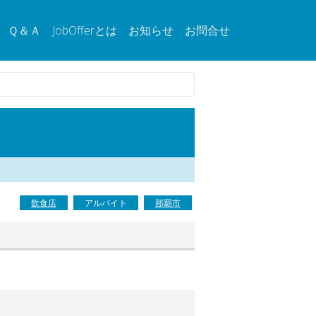
Ｑ＆Ａ
JobOfferとは
お知らせ
お問合せ
飲食店
アルバイト
那覇市