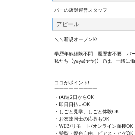
バーの店舗運営スタッフ
アピール
＼＼新規オープン!//
学歴年齢経験不問 履歴書不要 バーの
私たち【yaya(ヤヤ)】では、一緒
ココがポイント!
￣￣￣￣￣￣￣￣￣
・(A)週2日からOK
・即日日払いOK
・しごと見学、しごと体験OK
・お友達同士の応募もOK
・WEB/リモート/オンライン面接OK
・髪型・髪色自由、ピアス・ヒゲOK