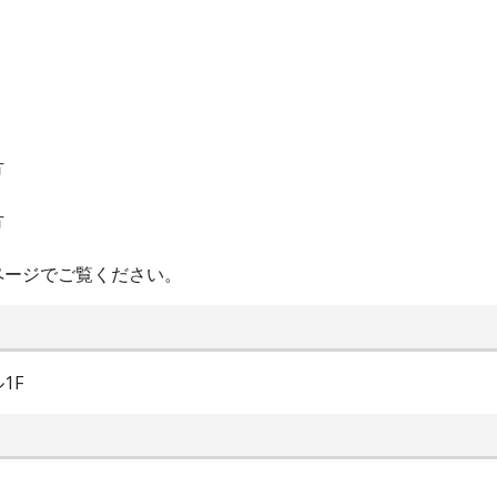
方
方
ページでご覧ください。
1F