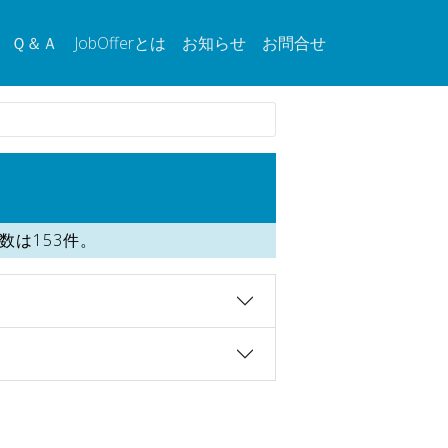
Ｑ＆Ａ
JobOfferとは
お知らせ
お問合せ
は153件。