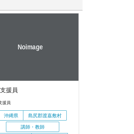
CT支援員
T支援員
沖縄県
島尻郡渡嘉敷村
講師・教師