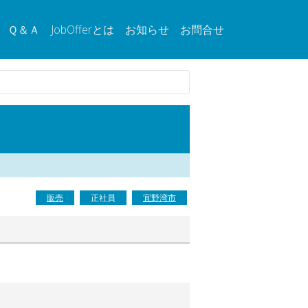
Ｑ＆Ａ
JobOfferとは
お知らせ
お問合せ
販売
正社員
宜野湾市