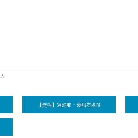
求人
【無料】遊漁船・乗船者名簿