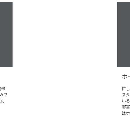
ホ
的機
忙し
Wワ
スタ
特別
いる
都宮
はホ