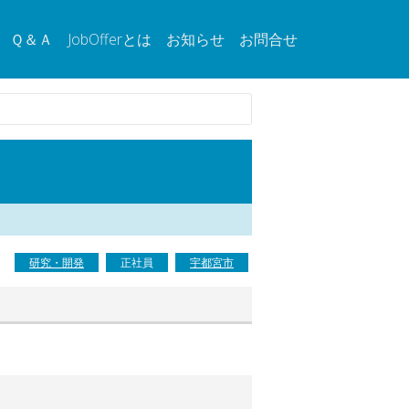
Ｑ＆Ａ
JobOfferとは
お知らせ
お問合せ
研究・開発
正社員
宇都宮市