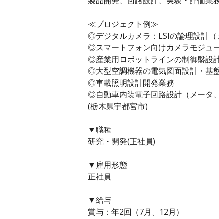
製品開発、回路設計、実験・評価業
≪プロジェクト例≫
◎デジタルカメラ：LSIの論理設計（
◎スマートフォン向けカメラモジュ
◎産業用ロボットラインの制御盤設
◎大型空調機器の電気図面設計・基
◎車載照明設計開発業務
◎自動車内装電子回路設計（メータ
(栃木県宇都宮市)
▼職種
研究・開発(正社員)
▼雇用形態
正社員
▼給与
賞与：年2回（7月、12月）