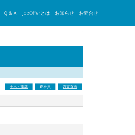
Ｑ＆Ａ
JobOfferとは
お知らせ
お問合せ
土木・建築
正社員
西東京市