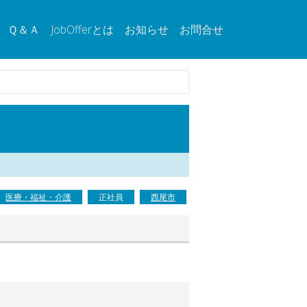
Ｑ＆Ａ
JobOfferとは
お知らせ
お問合せ
医療・福祉・介護
正社員
西尾市