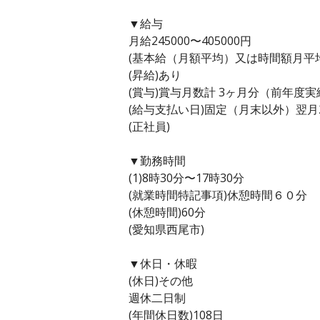
▼給与
月給245000〜405000円
(基本給（月額平均）又は時間額月平均労働
(昇給)あり
(賞与)賞与月数計 3ヶ月分（前年度実
(給与支払い日)固定（月末以外）翌月
(正社員)
▼勤務時間
(1)8時30分〜17時30分
(就業時間特記事項)休憩時間６０分
(休憩時間)60分
(愛知県西尾市)
▼休日・休暇
(休日)その他
週休二日制
(年間休日数)108日