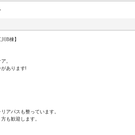
ー
川B棟】
ケア。
があります!
ャリアパスも整っています。
」方も歓迎します。