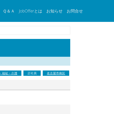
Ｑ＆Ａ
JobOfferとは
お知らせ
お問合せ
・福祉・介護
正社員
名古屋市南区