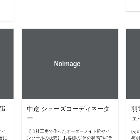
職
中途 シューズコーディネータ
弱
ー
ェ
メイ
【自社工房で作ったオーダーメイド靴やイ
(そ
署に
ンソールの販売】 お客様の"体の状態"や"ラ
与明