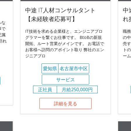
中途 IT人材コンサルタント
中
【未経験者応募可】
れ
ルな
事で
IT技術を求める企業様と、エンジニアプロ
職務
配属
グラマーを繋ぐお仕事です。 BtoBの新規
の中
訪れ
開拓、ルート営業がメインです。 お電話で
売す
お客様へ訪問のアポイント取り 弊社のエン
トの
ジニアプロ
ーム
愛知県
名古屋市中区
サービス
正社員
月給250,000円
詳細を見る