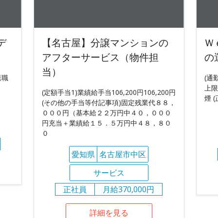
デ
【名古屋】分譲マンションの
Ｗ
アフターサービス（物件担
の
当）
退職
(通
上限
(定額手当1)業績給手当106,200円106,200円
煙 
(その他の手当等付記事項)固定残業代８８，
０００円（基本給２２万円中４０，０００
円充当＋業績給１５．５万円中４８，８０
０
愛知県
名古屋市中区
サービス
正社員
月給370,000円
詳細を見る