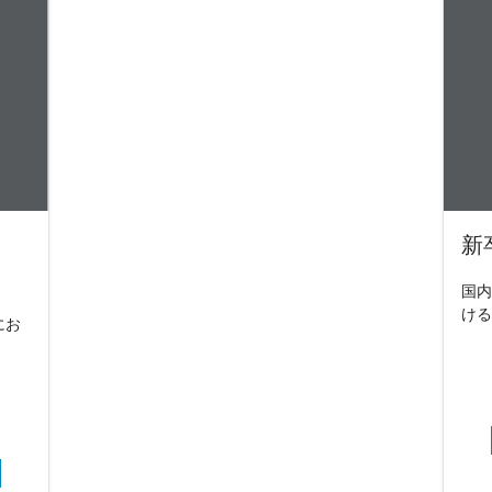
新
国内
ける
にお