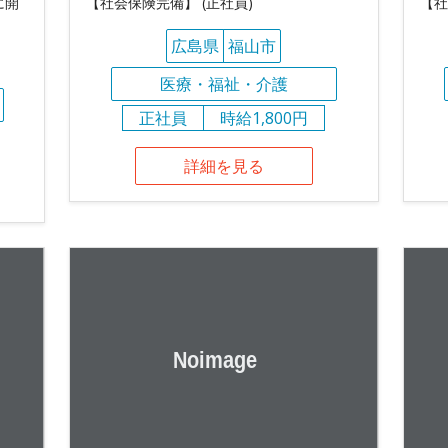
に開
【社会保険完備】 (正社員)
【社
広島県
福山市
医療・福祉・介護
正社員
時給1,800円
詳細を見る