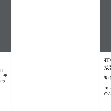
在
接
園】
! 安
週1
テラ
ーラ
20
の合