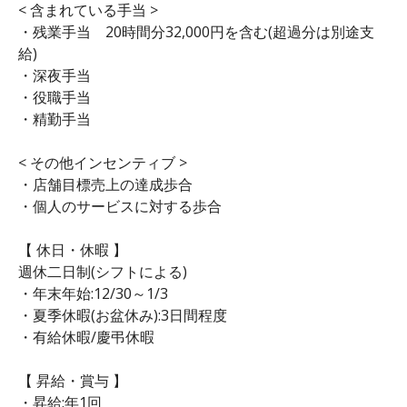
< 含まれている手当 >
・残業手当 20時間分32,000円を含む(超過分は別途支
給)
・深夜手当
・役職手当
・精勤手当
< その他インセンティブ >
・店舗目標売上の達成歩合
・個人のサービスに対する歩合
【 休日・休暇 】
週休二日制(シフトによる)
・年末年始:12/30～1/3
・夏季休暇(お盆休み):3日間程度
・有給休暇/慶弔休暇
【 昇給・賞与 】
・昇給:年1回