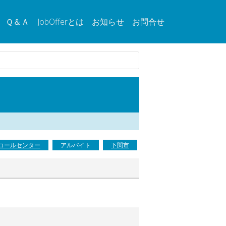
Ｑ＆Ａ
JobOfferとは
お知らせ
お問合せ
コールセンター
アルバイト
下関市