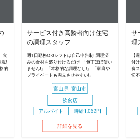
の
サービス付き高齢者向け住宅
サ
の調理スタッフ
理
 食
週1日勤務OK!シフトは自己申告制! 調理済
【週
境!
みの食材を盛り付けるだけ! 「包丁ほぼ使い
付け
格的
ません!」 「本格的な調理なし!」 「家庭や
食ス
プライベートも両立させやすい!」
切不
富山県
富山市
飲食店
アルバイト
時給1,062円
詳細を見る