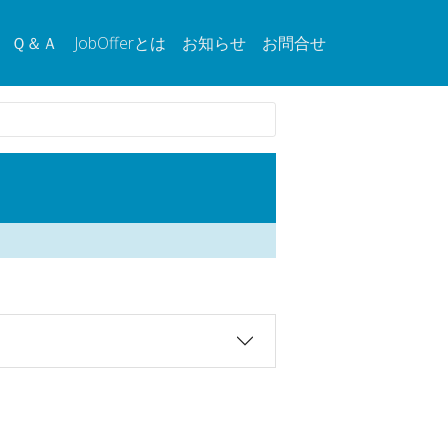
Ｑ＆Ａ
JobOfferとは
お知らせ
お問合せ