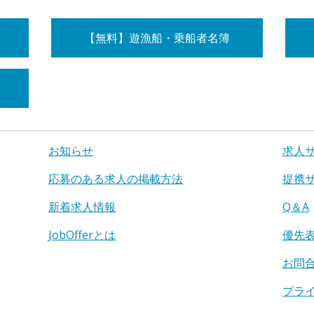
【無料】遊漁船・乗船者名簿
お知らせ
求人
応募のある求人の掲載方法
提携
新着求人情報
Q＆A
JobOfferとは
優先
お問
プラ