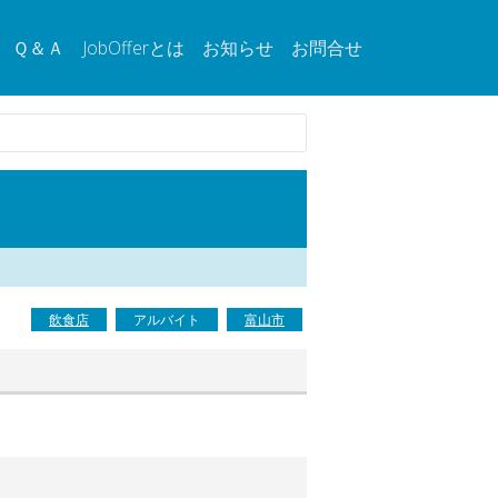
Ｑ＆Ａ
JobOfferとは
お知らせ
お問合せ
飲食店
アルバイト
富山市