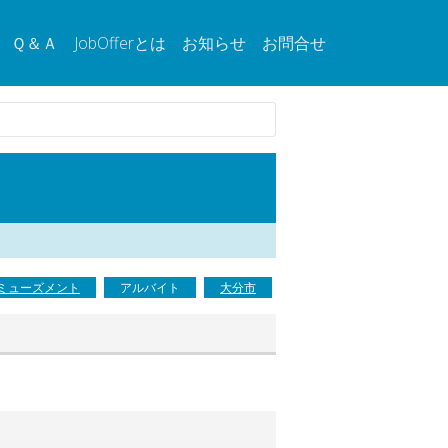
Ｑ＆Ａ
JobOfferとは
お知らせ
お問合せ
ミューズメント
アルバイト
大分市