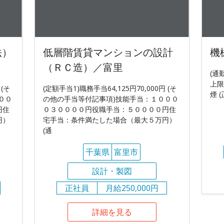
法）
低層階賃貸マンションの設計
機
（ＲＣ造）／富里
(通
上限
 (そ
(定額手当1)職務手当64,125円70,000円 (そ
煙 
００
の他の手当等付記事項)技能手当：１０００
円住
０３００００円役職手当：５００００円住
円）
宅手当：条件満たした場合（最大５万円）
(通
千葉県
富里市
設計・製図
正社員
月給250,000円
詳細を見る