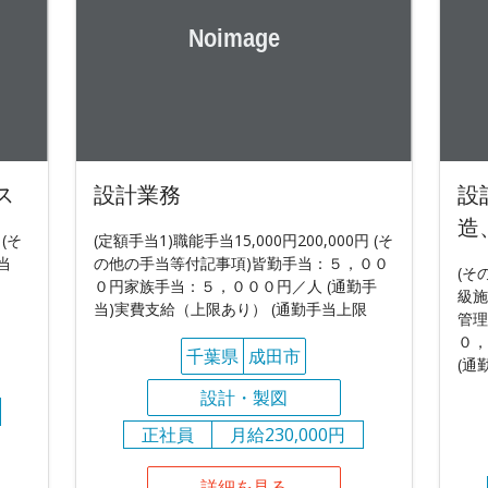
ス
設計業務
設
造
 (そ
(定額手当1)職能手当15,000円200,000円 (そ
当
の他の手当等付記事項)皆勤手当：５，００
(そ
０円家族手当：５，０００円／人 (通勤手
級施
当)実費支給（上限あり） (通勤手当上限
管理
０，
千葉県
成田市
(通
設計・製図
正社員
月給230,000円
詳細を見る