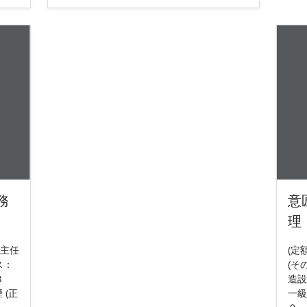
務
意
理
》主任
(定
ス：
(そ
３
造設
 (正
一級