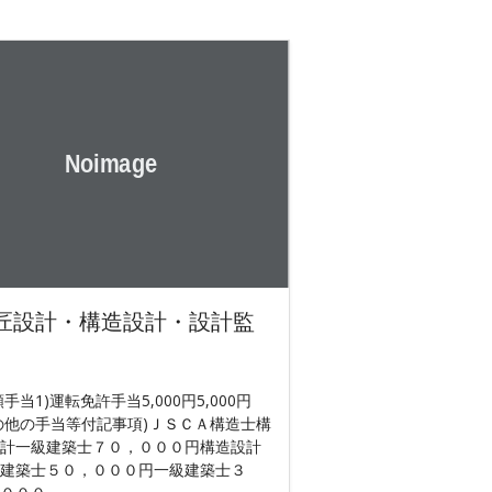
匠設計・構造設計・設計監
額手当1)運転免許手当5,000円5,000円
の他の手当等付記事項)ＪＳＣＡ構造士構
計一級建築士７０，０００円構造設計
建築士５０，０００円一級建築士３