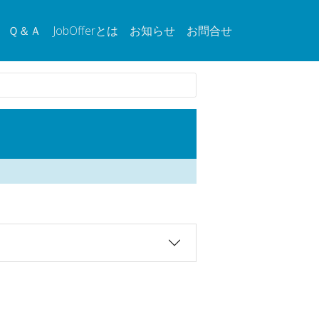
Ｑ＆Ａ
JobOfferとは
お知らせ
お問合せ