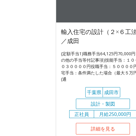
輸入住宅の設計（２×６工
／成田
(定額手当1)職務手当64,125円70,000円
の他の手当等付記事項)技能手当：１０
０３００００円役職手当：５００００
宅手当：条件満たした場合（最大５万
(通
千葉県
成田市
設計・製図
正社員
月給250,000円
詳細を見る