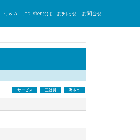
Ｑ＆Ａ
JobOfferとは
お知らせ
お問合せ
サービス
正社員
洲本市