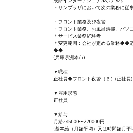
淡路インターナショナルホテルザ
・サンプラザにおいて次の業務に従
・フロント業務及び夜警
・フロント業務、お風呂清掃、パソ
＊サービス業務経験者
＊変更範囲：会社が定める業務◆◆
◆◆
(兵庫県洲本市)
▼職種
正社員◆フロント夜警（Ｂ）(正社員)
▼雇用形態
正社員
▼給与
月給245000〜270000円
(基本給（月額平均）又は時間額月平均労働