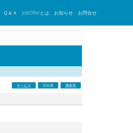
Ｑ＆Ａ
JobOfferとは
お知らせ
お問合せ
サービス
正社員
洲本市