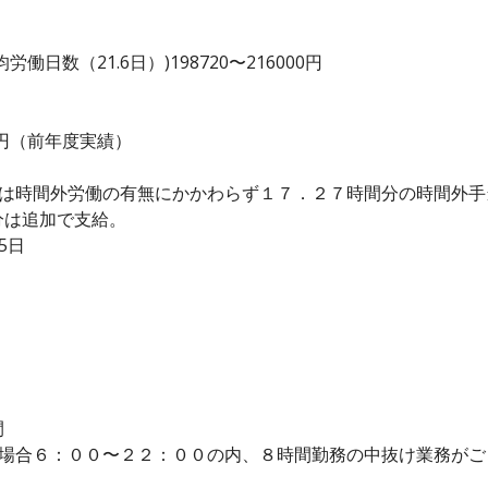
日数（21.6日）)198720〜216000円
00 円（前年度実績）
当は時間外労働の有無にかかわらず１７．２７時間分の時間外
分は追加で支給。
5日
間
の場合６：００〜２２：００の内、８時間勤務の中抜け業務が