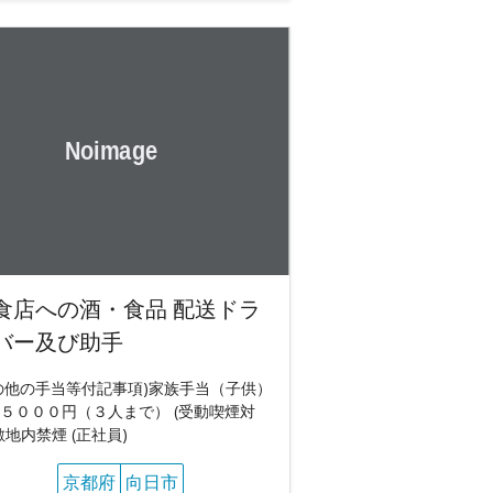
食店への酒・食品 配送ドラ
バー及び助手
の他の手当等付記事項)家族手当（子供）
５０００円（３人まで） (受動喫煙対
敷地内禁煙 (正社員)
京都府
向日市