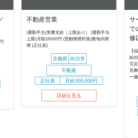
／
不動産営業
サ
で
(通勤手当)実費支給（上限あり） (通勤手当
修
上限)月額20000円 (受動喫煙対策)敷地内禁
0円
煙 (正社員)
【福
給(
京都府
向日市
労災
不動産
見舞
ー施
正社員
月給300,000円
詳細を見る