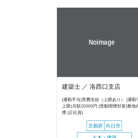
建築士 ／ 洛西口支店
(通勤手当)実費支給（上限あり） (通勤
上限)月額20000円 (受動喫煙対策)敷地
煙 (正社員)
京都府
向日市
土木・建築