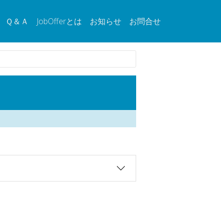
Ｑ＆Ａ
JobOfferとは
お知らせ
お問合せ