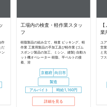
ッ
工場内の検査・軽作業スタッ
【
フ
業
内作
樹脂製品の組み立て、検査 ピッキング、軽
ユア
ただ
作業 工業用製品の手加工及び軽作業 (ゴム
営業
キン
スポンジ製品の加工、ミシン、縫製) 自動カ
と充
ット機オペレーター 樹脂、平ベルトの接
フス
着、溶
京都府
向日市
製造
アルバイト
時給1,160円
詳細を見る