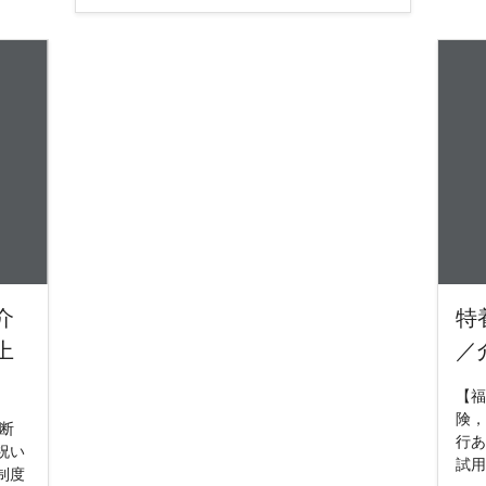
介
特
上
／
【福
険，
断
行あ
祝い
試用
制度