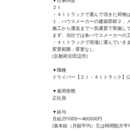
▼仕事内容
２ｔ
・４ｔトラックで運んで頂きた荷物
１．ハウスメーカーの建築部材２．
施工から運送まで一気通貫で実施し
まず、当社では各ハウスメーカーの
・４ｔトラックで現場に運んでいき
変更範囲：変更なし
(京都府京田辺市)
▼職種
ドライバー【２ｔ・４ｔトラック】(
▼雇用形態
正社員
▼給与
月給291000〜400000円
(基本給（月額平均）又は時間額月平均労働