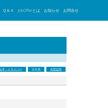
Ｑ＆Ａ
JobOfferとは
お知らせ
お問合せ
転手・ドライバー
正社員
京田辺市