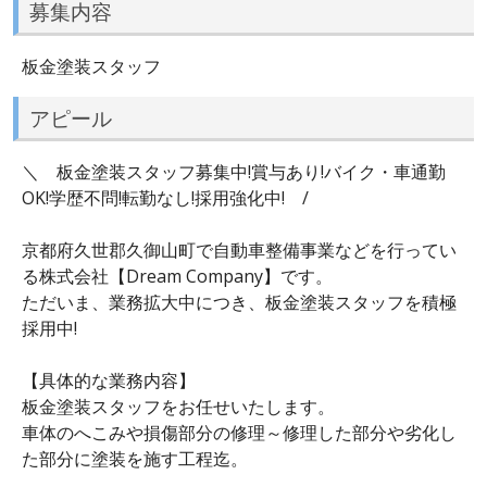
募集内容
板金塗装スタッフ
アピール
＼ 板金塗装スタッフ募集中!賞与あり!バイク・車通勤
OK!学歴不問!転勤なし!採用強化中! /
京都府久世郡久御山町で自動車整備事業などを行ってい
る株式会社【Dream Company】です。
ただいま、業務拡大中につき、板金塗装スタッフを積極
採用中!
【具体的な業務内容】
板金塗装スタッフをお任せいたします。
車体のへこみや損傷部分の修理～修理した部分や劣化し
た部分に塗装を施す工程迄。