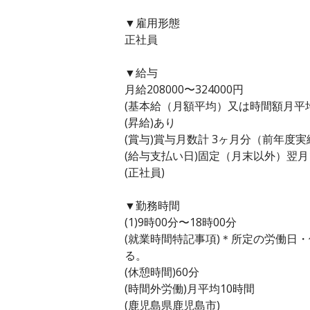
▼雇用形態
正社員
▼給与
月給208000〜324000円
(基本給（月額平均）又は時間額月平均労働
(昇給)あり
(賞与)賞与月数計 3ヶ月分（前年度実
(給与支払い日)固定（月末以外）翌月
(正社員)
▼勤務時間
(1)9時00分〜18時00分
(就業時間特記事項)＊所定の労働日
る。
(休憩時間)60分
(時間外労働)月平均10時間
(鹿児島県鹿児島市)