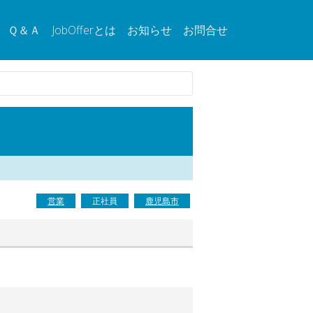
Ｑ＆Ａ
JobOfferとは
お知らせ
お問合せ
営業
正社員
鹿児島市