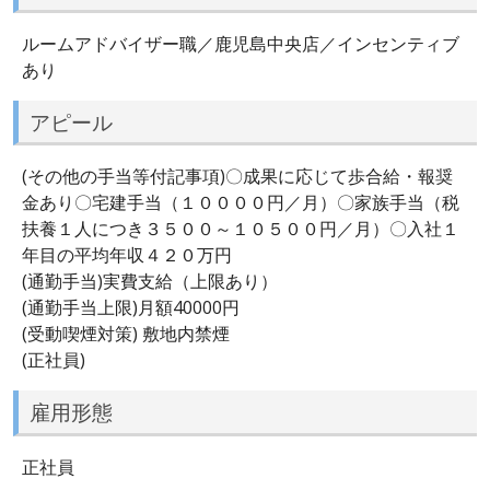
ルームアドバイザー職／鹿児島中央店／インセンティブ
あり
アピール
(その他の手当等付記事項)〇成果に応じて歩合給・報奨
金あり〇宅建手当（１００００円／月）〇家族手当（税
扶養１人につき３５００～１０５００円／月）〇入社１
年目の平均年収４２０万円
(通勤手当)実費支給（上限あり）
(通勤手当上限)月額40000円
(受動喫煙対策) 敷地内禁煙
(正社員)
雇用形態
正社員