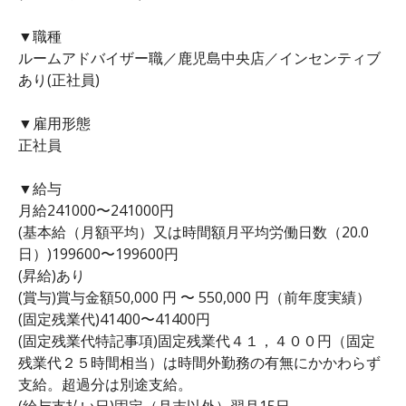
▼職種
ルームアドバイザー職／鹿児島中央店／インセンティブ
あり(正社員)
▼雇用形態
正社員
▼給与
月給241000〜241000円
(基本給（月額平均）又は時間額月平均労働日数（20.0
日）)199600〜199600円
(昇給)あり
(賞与)賞与金額50,000 円 〜 550,000 円（前年度実績）
(固定残業代)41400〜41400円
(固定残業代特記事項)固定残業代４１，４００円（固定
残業代２５時間相当）は時間外勤務の有無にかかわらず
支給。超過分は別途支給。
(給与支払い日)固定（月末以外）翌月15日