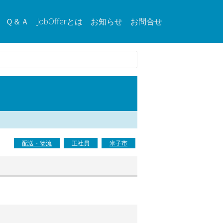
Ｑ＆Ａ
JobOfferとは
お知らせ
お問合せ
配送・物流
正社員
米子市