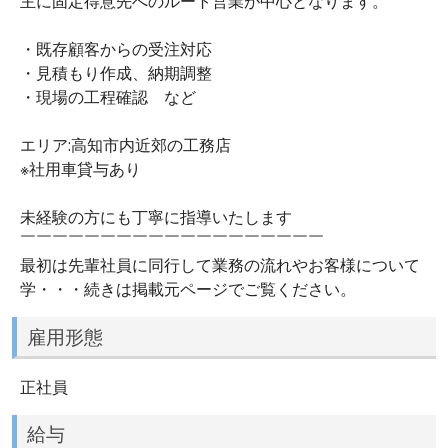
主に固定得意先へのルート営業が中心となります。
・既存顧客からの受注対応
・見積もり作成、納期調整
・現場の工程確認 など
エリア:高知市内近郊の工務店
※社用車貸与あり
未経験の方にも丁寧に指導いたします
￣￣￣￣￣￣￣￣￣￣￣￣￣￣￣￣￣￣￣
最初は先輩社員に同行して業務の流れやお客様について
学・・・続きは掲載元ページでご覧ください。
雇用形態
正社員
給与