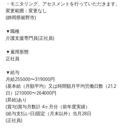
・モニタリング、アセスメントを行っていただきます。
変更範囲：変更なし
(静岡県裾野市)
▼職種
介護支援専門員(正社員)
▼雇用形態
正社員
▼給与
月給255000〜319000円
(基本給（月額平均）又は時間額月平均労働日数（21.2
日）)210000〜264000円
(昇給)あり
(賞与)賞与月数計 4ヶ月分（前年度実績）
(給与支払い日)固定（月末以外）当月28日
(正社員)