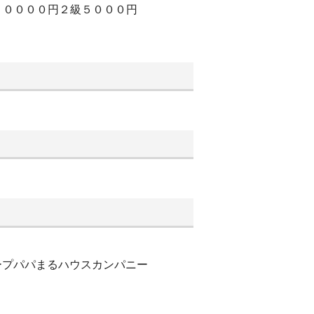
２００００円２級５０００円
ループパパまるハウスカンパニー