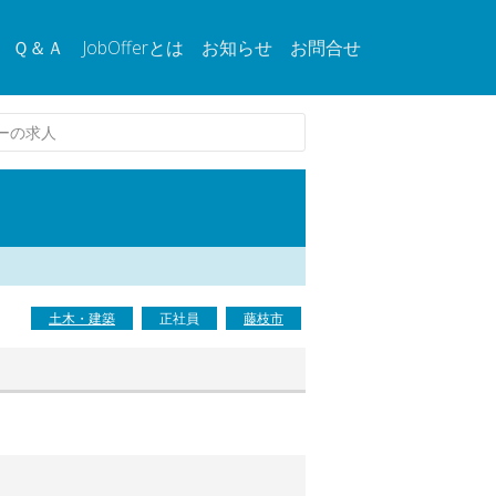
Ｑ＆Ａ
JobOfferとは
お知らせ
お問合せ
ーの求人
土木・建築
正社員
藤枝市