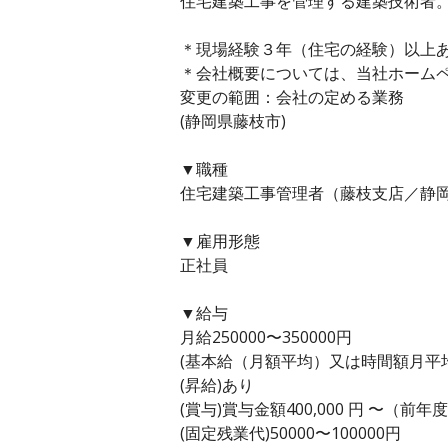
住宅建築工事を管理する建築技術者
＊現場経験３年（住宅の経験）以上
＊会社概要については、当社ホーム
変更の範囲：会社の定める業務
(静岡県藤枝市)
▼職種
住宅建築工事管理者（藤枝支店／静岡
▼雇用形態
正社員
▼給与
月給250000〜350000円
(基本給（月額平均）又は時間額月平均労働
(昇給)あり
(賞与)賞与金額400,000 円 〜（前年
(固定残業代)50000〜100000円