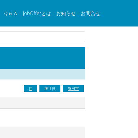
Ｑ＆Ａ
JobOfferとは
お知らせ
お問合せ
IT
正社員
磐田市