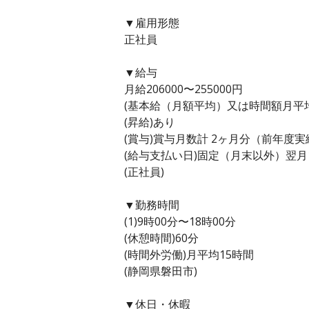
▼雇用形態
正社員
▼給与
月給206000〜255000円
(基本給（月額平均）又は時間額月平均労働
(昇給)あり
(賞与)賞与月数計 2ヶ月分（前年度実
(給与支払い日)固定（月末以外）翌月
(正社員)
▼勤務時間
(1)9時00分〜18時00分
(休憩時間)60分
(時間外労働)月平均15時間
(静岡県磐田市)
▼休日・休暇