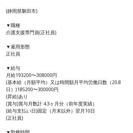
(静岡県磐田市)
▼職種
介護支援専門員(正社員)
▼雇用形態
正社員
▼給与
月給193200〜308000円
(基本給（月額平均）又は時間額月平均労働日数（20.8
日）)185200〜300000円
(昇給)あり
(賞与)賞与月数計 4.3ヶ月分（前年度実績）
(給与支払い日)固定（月末以外）翌月10日
(正社員)
▼勤務時間