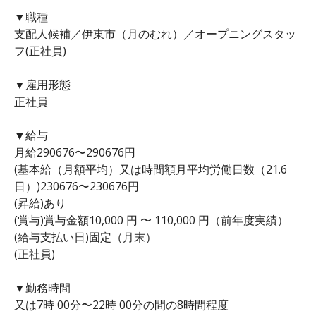
▼職種
支配人候補／伊東市（月のむれ）／オープニングスタッ
フ(正社員)
▼雇用形態
正社員
▼給与
月給290676〜290676円
(基本給（月額平均）又は時間額月平均労働日数（21.6
日）)230676〜230676円
(昇給)あり
(賞与)賞与金額10,000 円 〜 110,000 円（前年度実績）
(給与支払い日)固定（月末）
(正社員)
▼勤務時間
又は7時 00分〜22時 00分の間の8時間程度