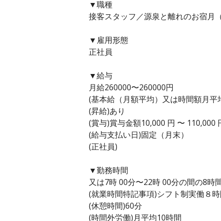
▼職種
接客スタッフ／源泉と離れのお宿月（
▼雇用形態
正社員
▼給与
月給260000〜260000円
(基本給（月額平均）又は時間額月平均労働
(昇給)あり
(賞与)賞与金額10,000 円 〜 110,0
(給与支払い日)固定（月末）
(正社員)
▼勤務時間
又は7時 00分〜22時 00分の間の8時
(就業時間特記事項)シフト制実働８
(休憩時間)60分
(時間外労働)月平均10時間