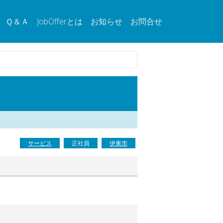
Ｑ＆Ａ
JobOfferとは
お知らせ
お問合せ
サービス
正社員
伊東市