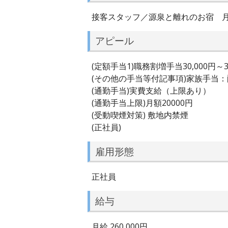
接客スタッフ／源泉と離れのお宿 
アピール
(定額手当1)職務割増手当30,000円～30
(その他の手当等付記事項)家族手当
(通勤手当)実費支給（上限あり）
(通勤手当上限)月額20000円
(受動喫煙対策) 敷地内禁煙
(正社員)
雇用形態
正社員
給与
月給 260,000円