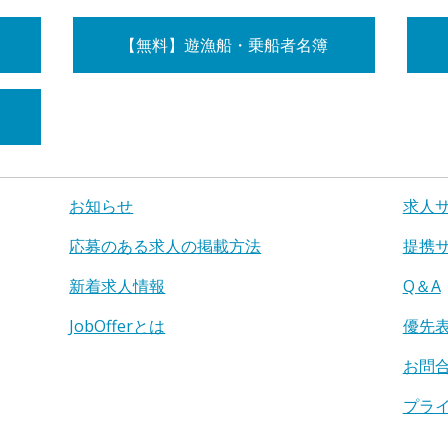
【無料】遊漁船・乗船者名簿
お知らせ
求人
応募のある求人の掲載方法
提携
新着求人情報
Q＆A
JobOfferとは
優先
お問
プラ