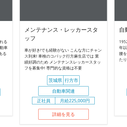
メンテナンス・レッカースタ
自
ッフ
れる
19
自動車
年以
車が好き!でも経験がない こんな方にチャン
ある
腰を
ス到来! 車検のコバック行方麻生店では 業
たり
績好調のため メンテナンスレッカースタッ
フを募集中! 専門的な資格は不要
茨城県
行方市
自動車関連
正社員
月給225,000円
詳細を見る