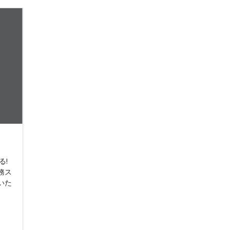
る!
務ス
いた