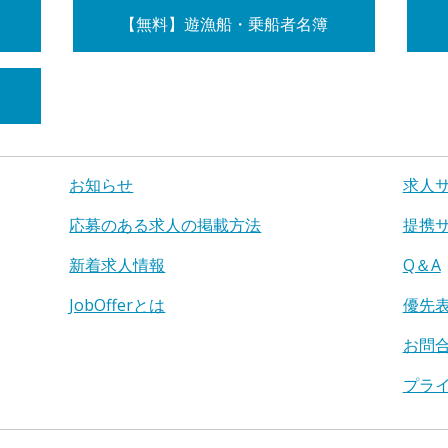
【無料】遊漁船・乗船者名簿
お知らせ
求人
応募のある求人の掲載方法
提携
新着求人情報
Q＆A
JobOfferとは
優先
お問
プラ